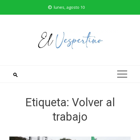
Saltar
lunes, agosto 10
al
contenido
Etiqueta:
Volver al
trabajo