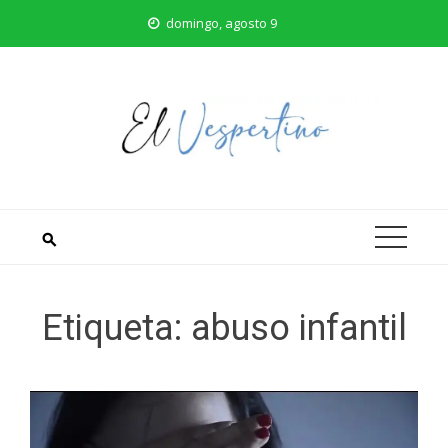
Saltar
domingo, agosto 9
al
contenido
Etiqueta:
abuso infantil