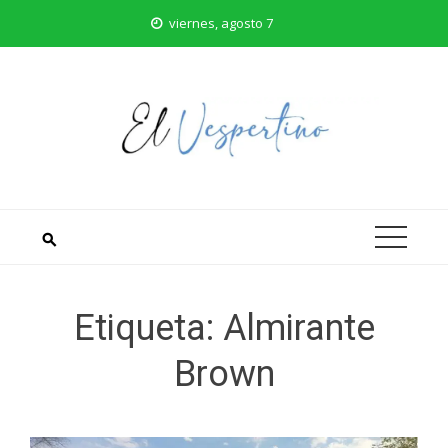
Saltar
viernes, agosto 7
al
contenido
Etiqueta:
Almirante
Brown