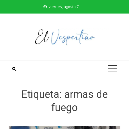
Saltar
viernes, agosto 7
al
contenido
Etiqueta:
armas de
fuego