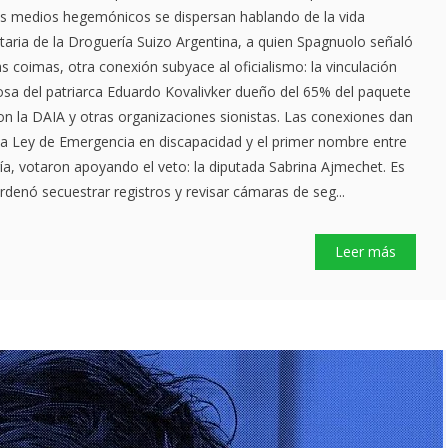
as medios hegemónicos se dispersan hablando de la vida
ietaria de la Droguería Suizo Argentina, a quien Spagnuolo señaló
s coimas, otra conexión subyace al oficialismo: la vinculación
posa del patriarca Eduardo Kovalivker dueño del 65% del paquete
on la DAIA y otras organizaciones sionistas. Las conexiones dan
e la Ley de Emergencia en discapacidad y el primer nombre entre
ía, votaron apoyando el veto: la diputada Sabrina Ajmechet. Es
ordenó secuestrar registros y revisar cámaras de seg...
Leer más