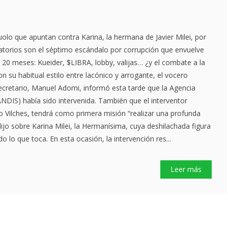
lo que apuntan contra Karina, la hermana de Javier Milei, por
atorios son el séptimo escándalo por corrupción que envuelve
20 meses: Kueider, $LIBRA, lobby, valijas… ¿y el combate a la
 su habitual estilo entre lacónico y arrogante, el vocero
ecretario, Manuel Adorni, informó esta tarde que la Agencia
NDIS) había sido intervenida. También que el interventor
o Vilches, tendrá como primera misión “realizar una profunda
dijo sobre Karina Milei, la Hermanísima, cuya deshilachada figura
o lo que toca. En esta ocasión, la intervención res...
Leer más