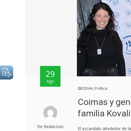
29
Ago
DDHH
,
Política
Coimas y geno
familia Koval
De Redaccion
El escandalo alrededor de l