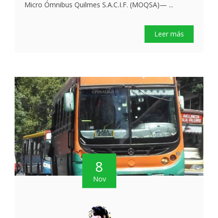
Micro Ómnibus Quilmes S.A.C.I.F. (MOQSA)— ...
Leer más
8
Nov