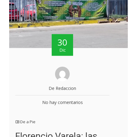
30
Dic
De Redaccion
No hay comentarios
De a Pie
Florencio Varela: las