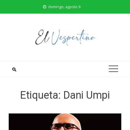
Saltar
domingo, agosto 9
al
contenido
Etiqueta:
Dani Umpi