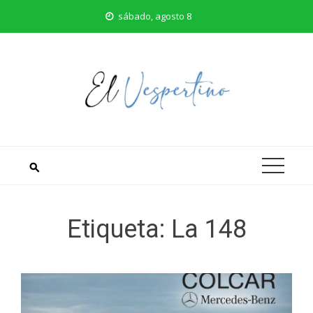
Saltar
sábado, agosto 8
al
contenido
Etiqueta:
La 148