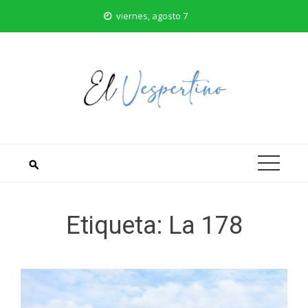
Saltar
viernes, agosto 7
al
contenido
Etiqueta:
La 178