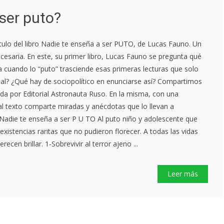
 ser puto?
tulo del libro Nadie te enseña a ser PUTO, de Lucas Fauno. Un
ecesaria. En este, su primer libro, Lucas Fauno se pregunta qué
sa cuando lo “puto” trasciende esas primeras lecturas que solo
ual? ¿Qué hay de sociopolítico en enunciarse así? Compartimos
ada por Editorial Astronauta Ruso. En la misma, con una
al texto comparte miradas y anécdotas que lo llevan a
Nadie te enseña a ser P U TO Al puto niño y adolescente que
existencias raritas que no pudieron florecer. A todas las vidas
cen brillar. 1-Sobrevivir al terror ajeno ...
Leer más