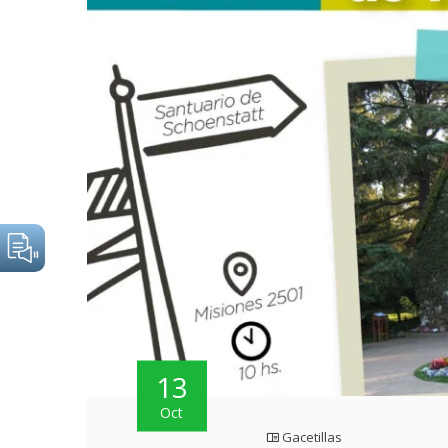
13
Oct
Gacetillas