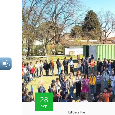
28
Sep
De a Pie