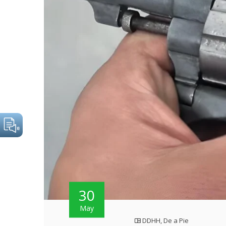
30
May
DDHH
,
De a Pie