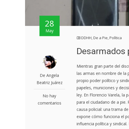
28
May
DDHH
,
De a Pie
,
Política
Desarmados p
Mientras gran parte del disc
las armas en nombre de la p
De Angela
propio poder político y sin
Beatriz Juárez
papeles, municiones y decisi
ley. En Florencio Varela, la
No hay
para el ciudadano de a pie.
comentarios
causa policial: una trama de 
expone cómo funciona el po
influencia política y sindical