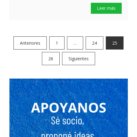
Leer más
Paginación
Anteriores
1
…
24
25
de
26
Siguientes
entradas