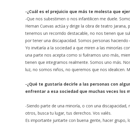
-¿Cuál es el prejuicio que más te molesta que ej
-Que nos subestimen o nos infantilicen me duele. So
Hernan Cuevas actúa y dirige la obra de teatro Jarana,
tenemos un recorrido destacable, no nos tienen que sub
por tener una discapacidad. Somos personas haciendo c
Yo invitaría a la sociedad a que miren a las minorías c
una parte nos acepta como si fuéramos uno más, mientr
tienen que integrarnos realmente. Somos uno más. Nos
luz, no somos niños, no queremos que nos idealicen. Mi
-¿Qué te gustaría decirle a las personas con algu
enfrentar a esa sociedad que muchas veces los 
-Siendo parte de una minoría, o con una discapacidad, n
otros, busca tu lugar, tus derechos. Vos valés.
Es importante juntarte con buena gente, hacer grupo, lo l