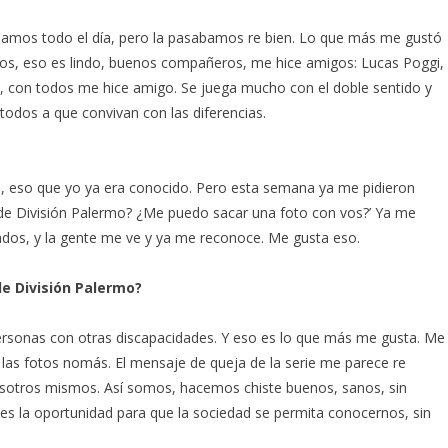
bamos todo el día, pero la pasabamos re bien. Lo que más me gustó
ros, eso es lindo, buenos compañeros, me hice amigos: Lucas Poggi,
, con todos me hice amigo. Se juega mucho con el doble sentido y
todos a que convivan con las diferencias.
s, eso que yo ya era conocido. Pero esta semana ya me pidieron
be de División Palermo? ¿Me puedo sacar una foto con vos?’ Ya me
lados, y la gente me ve y ya me reconoce. Me gusta eso.
e División Palermo?
personas con otras discapacidades. Y eso es lo que más me gusta. Me
 las fotos nomás. El mensaje de queja de la serie me parece re
osotros mismos. Así somos, hacemos chiste buenos, sanos, sin
es la oportunidad para que la sociedad se permita conocernos, sin