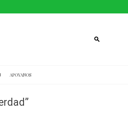
N
APOYANOS
verdad”