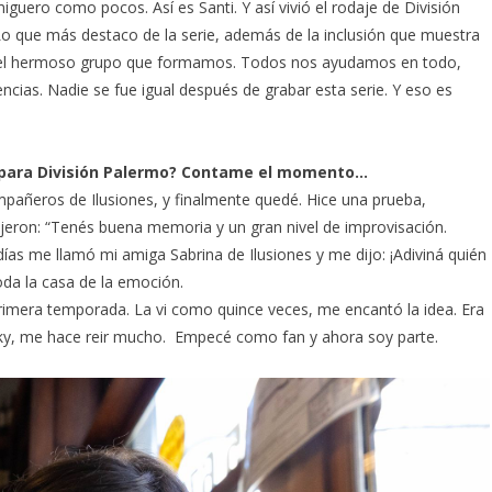
miguero como pocos. Así es Santi. Y así vivió el rodaje de División
o que más destaco de la serie, además de la inclusión que muestra
al, el hermoso grupo que formamos. Todos nos ayudamos en todo,
cias. Nadie se fue igual después de grabar esta serie. Y eso es
 para División Palermo? Contame el momento…
mpañeros de Ilusiones, y finalmente quedé. Hice una prueba,
jeron: “Tenés buena memoria y un gran nivel de improvisación.
ías me llamó mi amiga Sabrina de Ilusiones y me dijo: ¡Adiviná quién
oda la casa de la emoción.
primera temporada. La vi como quince veces, me encantó la idea. Era
sky, me hace reir mucho. Empecé como fan y ahora soy parte.