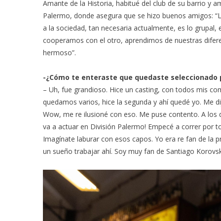
Amante de la Historia, habitué del club de su barrio y a
Palermo, donde asegura que se hizo buenos amigos: “L
a la sociedad, tan necesaria actualmente, es lo grup
cooperamos con el otro, aprendimos de nuestras diferen
hermoso”.
-¿Cómo te enteraste que quedaste seleccionado
– Uh, fue grandioso. Hice un casting, con todos mis co
quedamos varios, hice la segunda y ahí quedé yo. Me di
Wow, me re ilusioné con eso. Me puse contento. A los d
va a actuar en División Palermo! Empecé a correr por t
Imagínate laburar con esos capos. Yo era re fan de la 
un sueño trabajar ahí. Soy muy fan de Santiago Korov