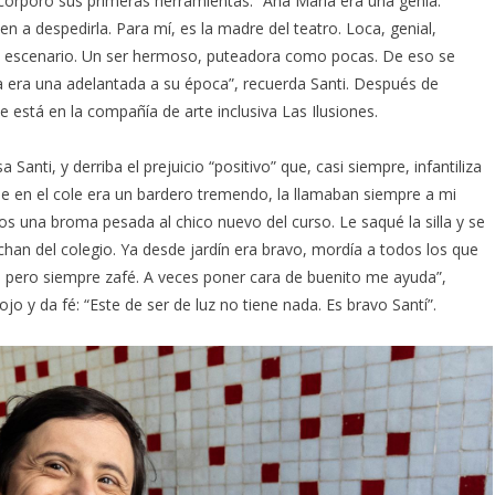
incorporó sus primeras herramientas. “Ana María era una genia.
en a despedirla. Para mí, es la madre del teatro. Loca, genial,
en el escenario. Un ser hermoso, puteadora como pocas. De eso se
ella era una adelantada a su época”, recuerda Santi. Después de
e está en la compañía de arte inclusiva Las Ilusiones.
 Santi, y derriba el prejuicio “positivo” que, casi siempre, infantiliza
e en el cole era un bardero tremendo, la llamaban siempre a mi
 una broma pesada al chico nuevo del curso. Le saqué la silla y se
echan del colegio. Ya desde jardín era bravo, mordía a todos los que
pero siempre zafé. A veces poner cara de buenito me ayuda”,
ojo y da fé: “Este de ser de luz no tiene nada. Es bravo Santí”.