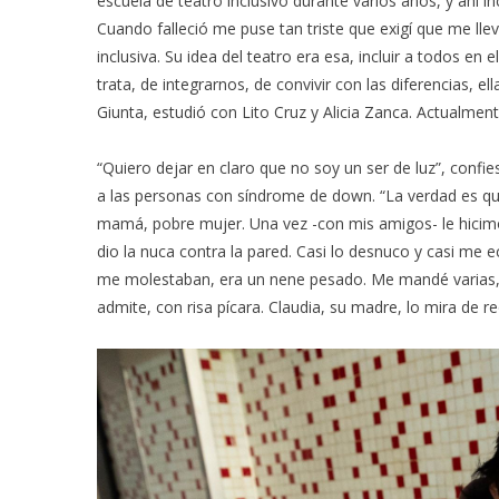
escuela de teatro inclusivo durante varios años, y ahí 
Cuando falleció me puse tan triste que exigí que me llev
inclusiva. Su idea del teatro era esa, incluir a todos 
trata, de integrarnos, de convivir con las diferencias, 
Giunta, estudió con Lito Cruz y Alicia Zanca. Actualment
“Quiero dejar en claro que no soy un ser de luz”, confiesa
a las personas con síndrome de down. “La verdad es qu
mamá, pobre mujer. Una vez -con mis amigos- le hicimos
dio la nuca contra la pared. Casi lo desnuco y casi me 
me molestaban, era un nene pesado. Me mandé varias, 
admite, con risa pícara. Claudia, su madre, lo mira de re