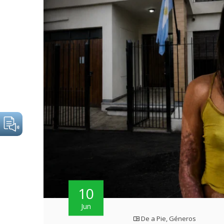
10
Jun
De a Pie
,
Géneros