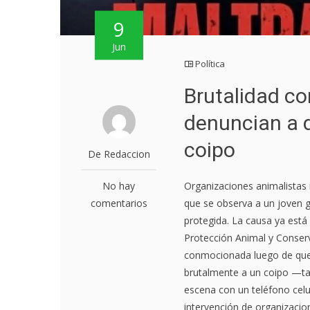
9
Jun
Política
Brutalidad co
denuncian a 
coipo
De Redaccion
No hay
Organizaciones animalistas i
comentarios
que se observa a un joven g
protegida. La causa ya está 
Protección Animal y Conser
conmocionada luego de que 
brutalmente a un coipo —ta
escena con un teléfono celul
intervención de organizacion