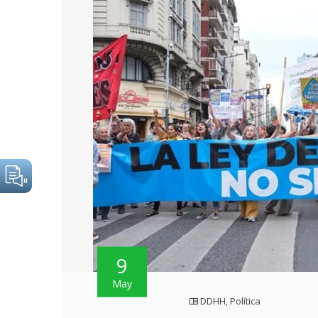
9
May
DDHH
,
Política