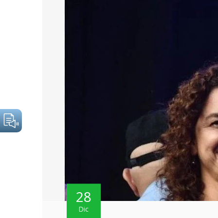
28
Dic