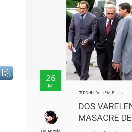
26
Jun
DDHH
,
De a Pie
,
Política
DOS VARELE
MASACRE DE
De Angela