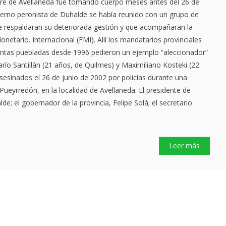
acre de Avellaneda fue tomando cuerpo meses antes del 26 de
bierno peronista de Duhalde se había reunido con un grupo de
respaldaran su deteriorada gestión y que acompañaran la
etario. Internacional (FMI). Allí los mandatarios provinciales
tintas puebladas desde 1996 pedieron un ejemplo “aleccionador”
río Santillán (21 años, de Quilmes) y Maximiliano Kosteki (22
sesinados el 26 de junio de 2002 por policías durante una
Pueyrredón, en la localidad de Avellaneda. El presidente de
e; el gobernador de la provincia, Felipe Solá; el secretario
Leer más