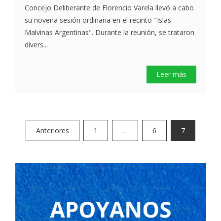
Concejo Deliberante de Florencio Varela llevó a cabo
su novena sesión ordinaria en el recinto "Islas
Malvinas Argentinas". Durante la reunión, se trataron
divers...
Leer más
Paginación
Anteriores
1
…
6
7
de
entradas