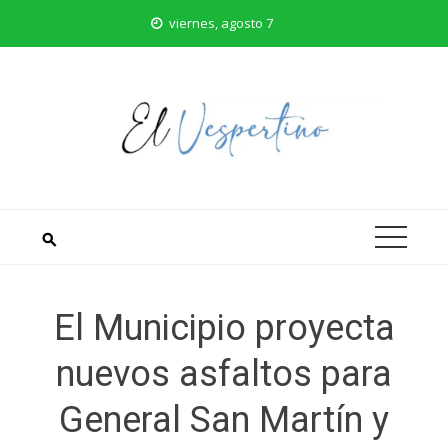
Saltar
viernes, agosto 7
al
contenido
El Municipio proyecta
nuevos asfaltos para
General San Martín y