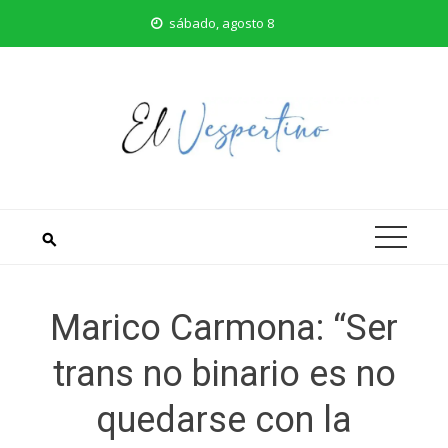
Saltar
sábado, agosto 8
al
contenido
Marico Carmona: “Ser
trans no binario es no
quedarse con la