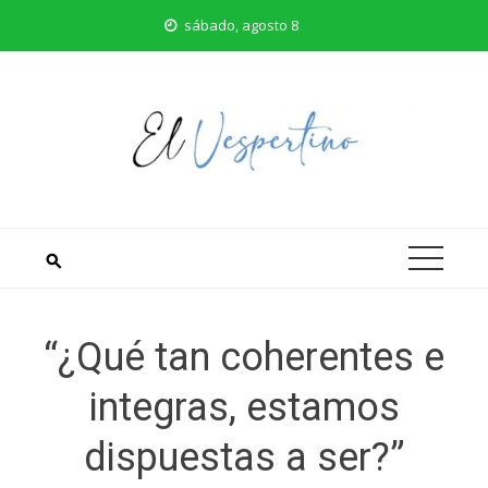
Saltar
sábado, agosto 8
al
contenido
“¿Qué tan coherentes e
integras, estamos
dispuestas a ser?”