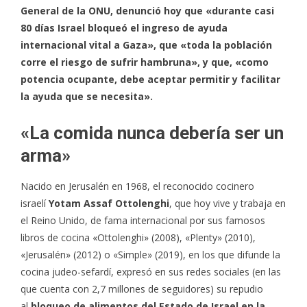
General de la ONU, denunció hoy que «durante casi
80 días Israel bloqueó el ingreso de ayuda
internacional vital a Gaza», que «toda la población
corre el riesgo de sufrir hambruna», y que, «como
potencia ocupante, debe aceptar permitir y facilitar
la ayuda que se necesita».
«La comida nunca debería ser un
arma»
Nacido en Jerusalén en 1968, el reconocido cocinero
israelí
Yotam Assaf Ottolenghi
, que hoy vive y trabaja en
el Reino Unido, de fama internacional por sus famosos
libros de cocina «Ottolenghi» (2008), «Plenty» (2010),
«Jerusalén» (2012) o «Simple» (2019), en los que difunde la
cocina judeo-sefardí, expresó en sus redes sociales (en las
que cuenta con 2,7 millones de seguidores) su repudio
al
bloqueo de alimentos del Estado de Israel en la