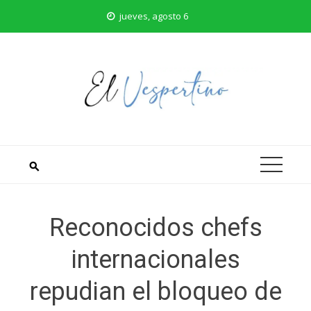
Saltar
jueves, agosto 6
al
contenido
Reconocidos chefs
internacionales
repudian el bloqueo de