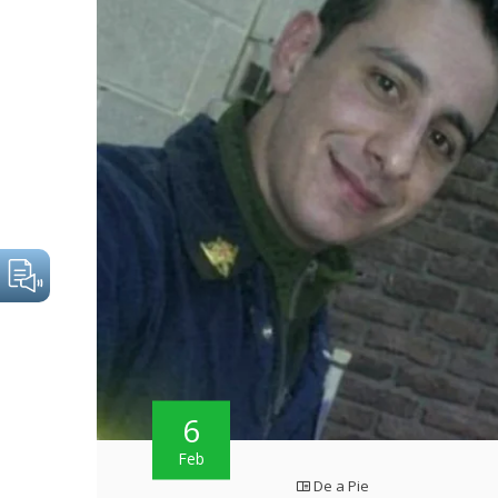
6
Feb
De a Pie