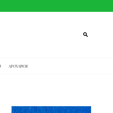
N
APOYANOS
s