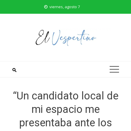
Saltar
viernes, agosto 7
al
contenido
“Un candidato local de
mi espacio me
presentaba ante los