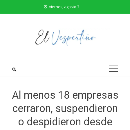
Saltar
viernes, agosto 7
al
contenido
Al menos 18 empresas
cerraron, suspendieron
o despidieron desde