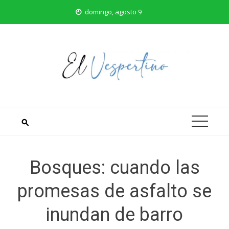
Saltar
domingo, agosto 9
al
contenido
Bosques: cuando las
promesas de asfalto se
inundan de barro