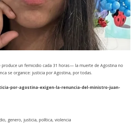
e produce un femicidio cada 31 horas— la muerte de Agostina no
a se organice: justicia por Agostina, por todas.
ticia-por-agostina-exigen-la-renuncia-del-ministro-juan-
dio
,
genero
,
justicia
,
política
,
violencia