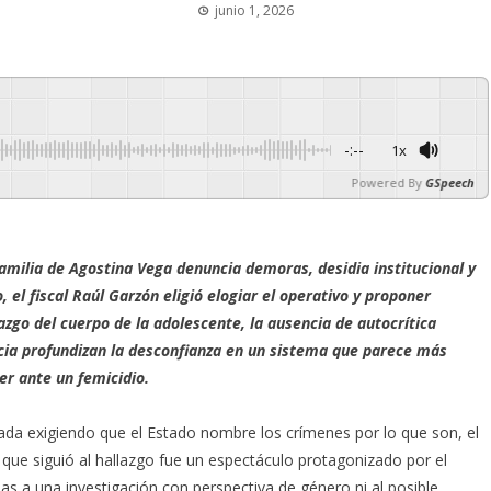
junio 1, 2026
-:--
1x
Powered By
GSpeech
amilia de Agostina Vega denuncia demoras, desidia institucional y
 el fiscal Raúl Garzón eligió elogiar el operativo y proponer
azgo del cuerpo de la adolescente, la ausencia de autocrítica
icia profundizan la desconfianza en un sistema que parece más
r ante un femicidio.
ada exigiendo que el Estado nombre los crímenes por lo que son, el
a que siguió al hallazgo fue un espectáculo protagonizado por el
cias a una investigación con perspectiva de género ni al posible