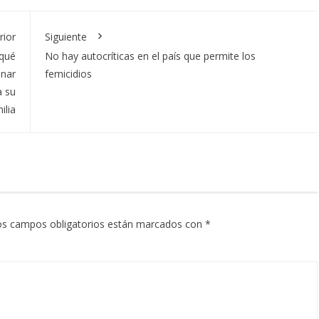
rior
Siguiente
 qué
No hay autocríticas en el país que permite los
inar
femicidios
a su
ilia
os campos obligatorios están marcados con
*