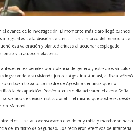
en el avance de la investigación. El momento más claro llegó cuando
os integrantes de la división de canes —en el marco del femicidio de
ionó esa valoración y planteó críticas al accionar desplegado
 silencio y la autocomplacencia.
 antecedentes penales por violencia de género y estrechos vínculos
as ingresando a su vivienda junto a Agostina. Aun así, el fiscal afirmó
 hizo un buen trabajo. La madre de Agostina denuncia que no
ficó la desaparición. Recién al cuarto día activaron el alerta Sofía.
n sostenido de desidia institucional —el mismo que sostiene, desde
elicia Mamani.
 entre ellos— se autoconvocaron con dolor y rabia y marcharon hacia
uncia del ministro de Seguridad. Los recibieron efectivos de Infantería