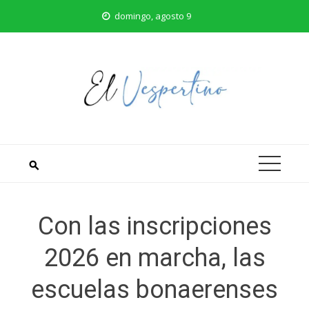
Saltar
domingo, agosto 9
al
contenido
Con las inscripciones
2026 en marcha, las
escuelas bonaerenses