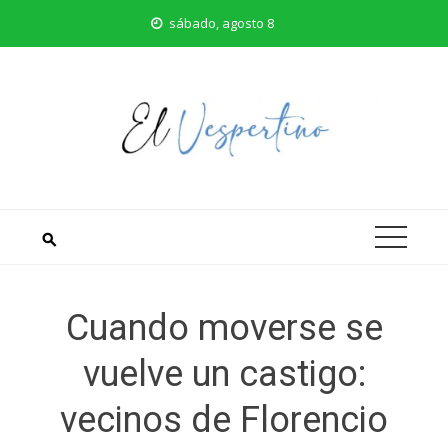
Saltar
sábado, agosto 8
al
contenido
Cuando moverse se
vuelve un castigo:
vecinos de Florencio