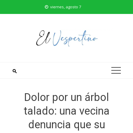
Saltar
viernes, agosto 7
al
contenido
Dolor por un árbol
talado: una vecina
denuncia que su