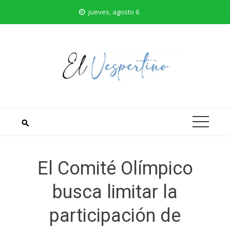
Saltar
jueves, agosto 6
al
contenido
El Comité Olímpico
busca limitar la
participación de