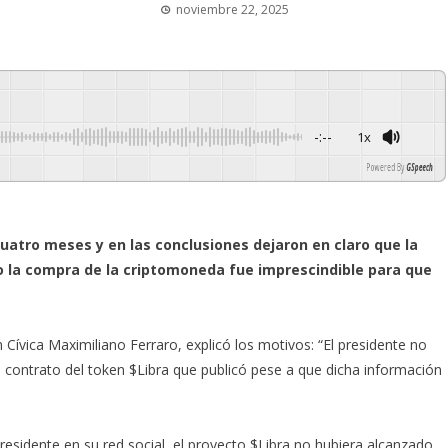
noviembre 22, 2025
-:--
1x
Powered By
GSpeech
uatro meses y en las conclusiones dejaron en claro que la
o la compra de la criptomoneda fue imprescindible para que
ón Cívica Maximiliano Ferraro, explicó los motivos: “El presidente no
 contrato del token $Libra que publicó pese a que dicha información
residente en su red social, el proyecto $Libra no hubiera alcanzado