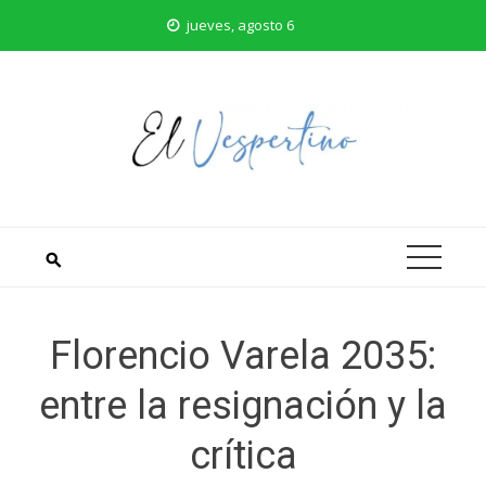
Saltar
jueves, agosto 6
al
contenido
Florencio Varela 2035:
entre la resignación y la
crítica