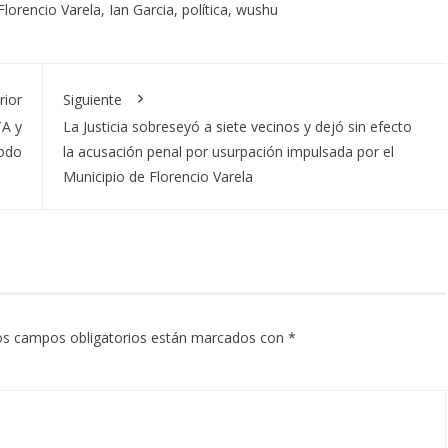
Florencio Varela
,
Ian Garcia
,
política
,
wushu
rior
Siguiente
TA y
La Justicia sobreseyó a siete vecinos y dejó sin efecto
todo
la acusación penal por usurpación impulsada por el
Municipio de Florencio Varela
os campos obligatorios están marcados con
*