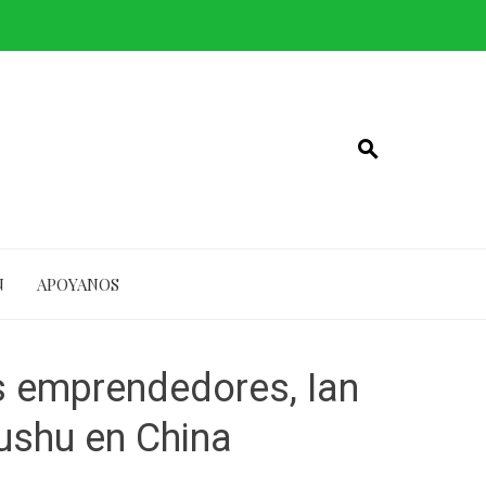
N
APOYANOS
s emprendedores, Ian
ushu en China