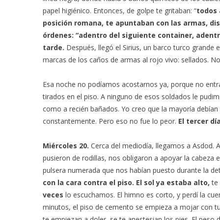
papel higiénico. Entonces, de golpe te gritaban: “
todos 
posición romana, te apuntaban con las armas, d
órdenes: “adentro del siguiente container, adent
tarde.
Después, llegó el Sirius, un barco turco grande e
marcas de los caños de armas al rojo vivo: sellados. N
Esa noche no podíamos acostarnos ya, porque no entr
tirados en el piso. A ninguno de esos soldados le pudim
como a recién bañados. Yo creo que la mayoría debían 
constantemente. Pero eso no fue lo peor.
El tercer dí
Miércoles 20.
Cerca del mediodía, llegamos a Asdod. 
pusieron de rodillas, nos obligaron a apoyar la cabeza e
pulsera numerada que nos habían puesto durante la de
con la cara contra el piso. El sol ya estaba alto,
te
veces
lo escuchamos. El himno es corto, y perdí la cu
minutos, el piso de cemento se empieza a mojar con tu t
te empiezan a doler, se te anestesian los pies. El peso 