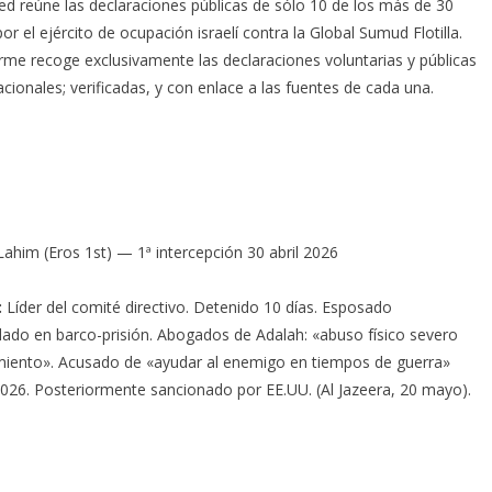
d reúne las declaraciones públicas de sólo 10 de los más de 30
 el ejército de ocupación israelí contra la Global Sumud Flotilla.
nforme recoge exclusivamente las declaraciones voluntarias y públicas
acionales; verificadas, y con enlace a las fuentes de cada una.
Lahim (Eros 1st) — 1ª intercepción 30 abril 2026
:
Líder del comité directivo. Detenido 10 días. Esposado
dado en barco-prisión. Abogados de Adalah: «abuso físico severo
slamiento». Acusado de «ayudar al enemigo en tiempos de guerra»
26. Posteriormente sancionado por EE.UU. (Al Jazeera, 20 mayo).