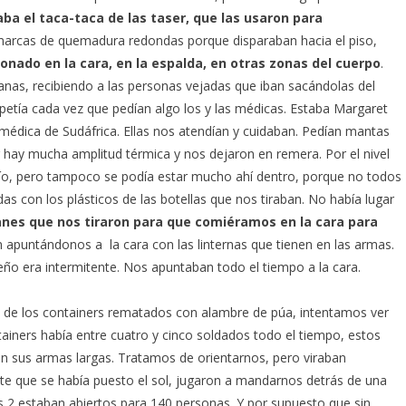
ba el taca-taca de las taser, que las usaron para
s marcas de quemadura redondas porque disparaban hacia el piso,
tonado en la cara, en la espalda, en otras zonas del cuerpo
.
nas, recibiendo a las personas vejadas que iban sacándolas del
petía cada vez que pedían algo los y las médicas. Estaba Margaret
 médica de Sudáfrica. Ellas nos atendían y cuidaban. Pedían mantas
hay mucha amplitud térmica y nos dejaron en remera. Por el nivel
frío, pero tampoco se podía estar mucho ahí dentro, porque no todos
 con los plásticos de las botellas que nos tiraban. No había lugar
es que nos tiraron para que comiéramos en la cara para
 apuntándonos a la cara con las linternas que tienen en las armas.
ño era intermitente. Nos apuntaban todo el tiempo a la cara.
de los containers rematados con alambre de púa, intentamos ver
tainers había entre cuatro y cinco soldados todo el tiempo, estos
n sus armas largas. Tratamos de orientarnos, pero viraban
te que se había puesto el sol, jugaron a mandarnos detrás de una
s 2 estaban abiertos para 140 personas. Y por supuesto que sin