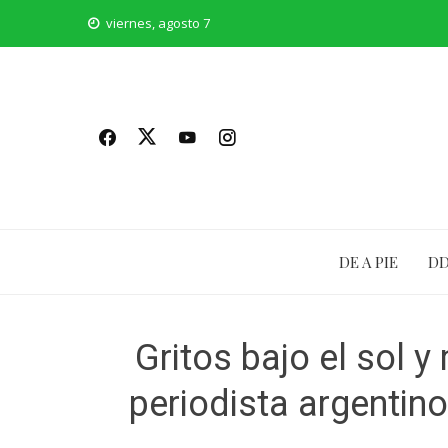
Saltar
viernes, agosto 7
al
contenido
DE A PIE
D
Gritos bajo el sol y
periodista argentino