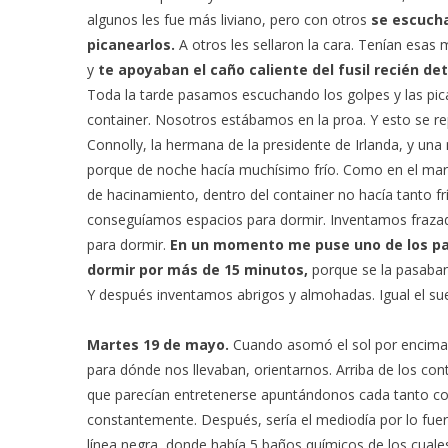
algunos les fue más liviano, pero con otros
se escucha
picanearlos.
A otros les sellaron la cara. Tenían esa
y
te apoyaban el caño caliente del fusil recién de
Toda la tarde pasamos escuchando los golpes y las pica
container. Nosotros estábamos en la proa. Y esto se re
Connolly, la hermana de la presidente de Irlanda, y una
porque de noche hacía muchísimo frío. Como en el mar 
de hacinamiento, dentro del container no hacía tanto 
conseguíamos espacios para dormir. Inventamos frazadas
para dormir.
En un momento me puse uno de los pan
dormir por más de 15 minutos,
porque se la pasaban
Y después inventamos abrigos y almohadas. Igual el sue
Martes 19 de mayo.
Cuando asomó el sol por encima 
para dónde nos llevaban, orientarnos. Arriba de los con
que parecían entretenerse apuntándonos cada tanto co
constantemente. Después, sería el mediodía por lo fuer
línea negra, donde había 5 baños químicos de los cuale