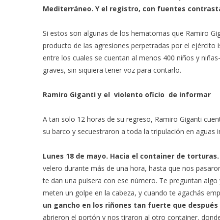
Mediterráneo. Y el registro, con fuentes contrastad
Si estos son algunas de los hematomas que Ramiro Gigant
producto de las agresiones perpetradas por el ejército 
entre los cuales se cuentan al menos 400 niños y niñas
graves, sin siquiera tener voz para contarlo.
Ramiro Giganti y el violento oficio de informar
A tan solo 12 horas de su regreso, Ramiro Giganti cuenta 
su barco y secuestraron a toda la tripulación en aguas i
Lunes 18 de mayo. Hacia el container de torturas
velero durante más de una hora, hasta que nos pasaron 
te dan una pulsera con ese número. Te preguntan algo 
meten un golpe en la cabeza, y cuando te agachás emp
un gancho en los riñones tan fuerte que después 
abrieron el portón y nos tiraron al otro container, do