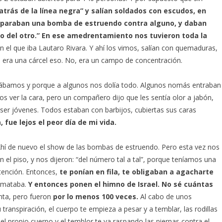
atrás de la línea negra” y salían soldados con escudos, en
isparaban una bomba de estruendo contra alguno, y daban
ro del otro.” En ese amedrentamiento nos tuvieron toda la
n el que iba Lautaro Rivara. Y ahí los vimos, salían con quemaduras,
o era una cárcel eso. No, era un campo de concentración.
ábamos y porque a algunos nos dolía todo. Algunos nomás entraban
os ver la cara, pero un compañero dijo que les sentía olor a jabón,
ser jóvenes. Todos estaban con barbijos, cubiertas sus caras
a, fue lejos el peor día de mi vida.
Ahí de nuevo el show de las bombas de estruendo. Pero esta vez nos
n el piso, y nos dijeron: “del número tal a tal”, porque teníamos una
tención. Entonces,
te ponían en fila, te obligaban a agacharte
 mataba.
Y entonces ponen el himno de Israel. No sé cuántas
enta, pero fueron
por lo menos 100 veces.
Al cabo de unos
ranspiración, el cuerpo te empieza a pesar y a temblar, las rodillas
del propio cuerpo y el temblor te va raspando las piernas contra el