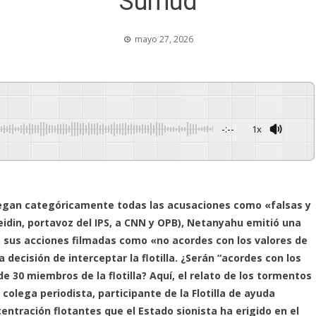
Sumud
mayo 27, 2026
-:--
1x
Powered By
GSpeech
 niegan categóricamente todas las acusaciones como «falsas y
idin, portavoz del IPS, a CNN y OPB), Netanyahu emitió una
ndo sus acciones filmadas como «no acordes con los valores de
 decisión de interceptar la flotilla. ¿Serán “acordes con los
e 30 miembros de la flotilla? Aquí, el relato de los tormentos
y colega periodista, participante de la Flotilla de ayuda
ntración flotantes que el Estado sionista ha erigido en el