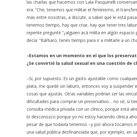
las charlas que hacemos con Lala Pasquinelli conversa
era: “Che, tenemos que militar el feminismo, el transfemi
más entre nosotras, a discutir, a saber qué le está pa
tenemos tiempo, hay que criar, hay que tener tres labur
repente pregunté “¿alguien acá milita en algún espacio p
decía: “Bárbaro, tenés tiempo para ir a militarle a un ch
–Estamos en un momento en el que los preservativ
¿Se convirtió la salud sexual en una cuestión de c
–Sí, por supuesto. Es un gasto ajustable como cualquie
plata, me quedé sin laburo, entonces voy a suspender el
cosas que ajustás. Otras variables podrían ser las vincul
dificultades para comprar un preservativo… no sé, si ti
consulta médica privada con un clínico, porque está alr
lo desconozco porque yo no estoy haciendo clínica aho
pesar de que todavía tenemos –y por ahora tocamos mad
una salud pública desfinanciada que, por ejemplo, en s