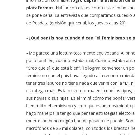
información confiable,
logró captar la atención de l
plataformas
. Hablar con ella es como estar en un sh
se pone seria. La entrevista que compartimos sucedió al
de Posdata (emisión quincenal, los jueves a las 20).
–¿Qué sentís hoy cuando dicen “el feminismo se p
–Me parece una lectura totalmente equivocada. Al princip
poco también, cuando estaba mal. Cuando estaba ahí, de
“Creo que sí, que está bien”. Te logran convencer un po
feminismo que el país haya llegado a la recontra mierd
tener tres laburos no tiene nada que ver ni con la “E”, n
estrategia más. Es la misma forma en la que los tipos,
sus novias o sus hijas. Es el “mirá cómo me ponés” vers
bien milito el feminismo y creo que es un movimiento po
hago manejos ni tengo que pensar estrategias electoral
muerte: no hubo ningún tipo de pasada de pueblo. Son
micrófonos de 25 mil dólares, con todos los bracitos