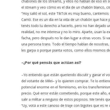
chabones de los streams, y ellos no hablan de eso en s
el stream y veo cómo es el día de un chabón blanco, cis
“Hoy salió el sol, este TikTok es muy bueno, cantemos u
Carrió. Ese es un día en la vida de un chabón que hace 
tenés todo tu derecho a hacerlo, pero no han dejado un
realidad, no me interesa y no lo miro. Aparte, usan la 
facha, pero después no le dan lugar a otras voces. Si 
una persona trans. Todo el tiempo hablan de nosotras, 
les garpa o porque pianta votos, como ellos mismos di
–¿Por qué pensás que actúan así?
–Yo entiendo que están queriendo discutir y ganar el v
del votante de Milei– y lo quieren comprar. Te lo entie
potencial enorme en el feminismo, en los transfeminism
precio. Qué error están cometiendo, porque este año, 
salir a militar a ninguno de estos piojosos. Me tenés
“Uy, votá a este canoso de traje con bigotes que es re 