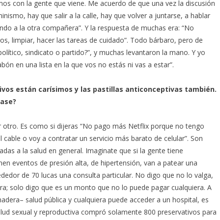
mos con la gente que viene. Me acuerdo de que una vez la discusión
nismo, hay que salir a la calle, hay que volver a juntarse, a hablar
sando a la otra compañera”. Y la respuesta de muchas era: “No
os, limpiar, hacer las tareas de cuidado”. Todo bárbaro, pero de
olítico, sindicato o partido?”, y muchas levantaron la mano. Y yo
abón en una lista en la que vos no estás ni vas a estar”.
os están carísimos y las pastillas anticonceptivas también.
lase?
r otro. Es como si dijeras “No pago más Netflix porque no tengo
 cable o voy a contratar un servicio más barato de celular”. Son
adas a la salud en general. Imaginate que si la gente tiene
enen eventos de presión alta, de hipertensión, van a patear una
ededor de 70 lucas una consulta particular. No digo que no lo valga,
ra; solo digo que es un monto que no lo puede pagar cualquiera. A
era– salud pública y cualquiera puede acceder a un hospital, es
alud sexual y reproductiva compró solamente 800 preservativos para