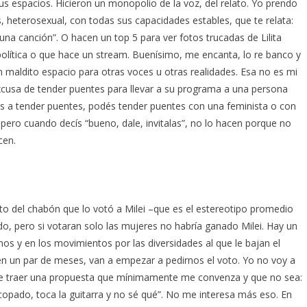
us espacios. Hicieron un monopolio de la voz, del relato. Yo prendo
, heterosexual, con todas sus capacidades estables, que te relata:
na canción”. O hacen un top 5 para ver fotos trucadas de Lilita
política o que hace un stream. Buenísimo, me encanta, lo re banco y
 maldito espacio para otras voces u otras realidades. Esa no es mi
excusa de tender puentes para llevar a su programa a una persona
vas a tender puentes, podés tender puentes con una feminista o con
pero cuando decís “bueno, dale, invitalas”, no lo hacen porque no
cen.
oto del chabón que lo votó a Milei –que es el estereotipo promedio
ndo, pero si votaran solo las mujeres no habría ganado Milei. Hay un
os y en los movimientos por las diversidades al que le bajan el
en un par de meses, van a empezar a pedirnos el voto. Yo no voy a
 que traer una propuesta que mínimamente me convenza y que no sea:
copado, toca la guitarra y no sé qué”. No me interesa más eso. En