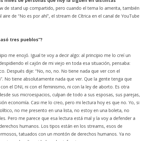
as miles de personas que hoy la siguen en distintas
ow de stand up compartido, pero cuando el tema lo amerita, también
 aire de “No es por ahí”, el stream de Cítrica en el canal de YouTube
asó tres pueblos”?
io me enojó. Igual te voy a decir algo: al principio me lo creí un
spidiendo el cajón de mi viejo en toda esa situación, pensaba:
co. Después dije: “No, no, no. No tiene nada que ver con el
a”. No tiene absolutamente nada que ver. Que la gente tenga que
i con el DNI, ni con el feminismo, ni con la ley de aborto. Es otra
 desde sus microespacios, culpan de todo a sus esposas, sus parejas,
ión economía. Casi me lo creo, pero mi lectura hoy es que no. Yo, si
lítico, no me presento en una lista, no estoy en una boleta, no
es. Pero me parece que esa lectura está mal y la voy a defender a
 derechos humanos. Los tipos están en los streams, esos de
 hermosos, tatuados con un montón de derechos humanos. Ya no