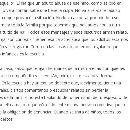
aquello”. El día que un adulto abuse de ese niño, como se crió en
lo va a contar. Sabe que tiene la culpa. No va a relatar el abuso
 o que provocó la situación. No lo va a contar por miedo a ser
ema a toda la familia porque tenemos que pelearnos con la otra
 a tu tío de 40”. Todos esos mensajes y esos discursos arman relato,
a; son curiosos. Tienen esa característica que los adultos estamos
ión y el registrar. Como en las casas no podemos regular lo que
 infancias es la escuela.
 la casa, salvo que tengan hermanes de la misma edad con quienes
n a su compañerito y dicen: «Ah, mirá, existe esta otra forma
. En la escuela hay un equipo docente que, idealmente, tiene una
ales, ciertos comentarios o escuchar relatos sin perder la
des de la familia; no está hablando de tu hermano, de tu esposo o de
que ella ama lo toqueteó, el docente es una persona objetiva que lo
ne la obligación de denunciar. Cuando se trata de niños, todos los
delitos.