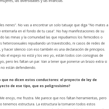
eres, las diversidades y las infancias.
oles nenes”. No vas a encontrar un solo tatuaje que diga “No mates a
 enterrarla en el fondo de tu casa”. No hay manifestaciones de su
endo las minas y la comunidad las que repudiamos los femicidios o
nes heterosexuales repudiando un travesticidio, ni casos de redes de
, y hacer silencio con eso también es una declaración de principios.
ando el espejo no está y los veo yo, están todos con consignas de
, pero les faltan un par. Van a tener que ponerse un brazo extra si
 no están defendiendo.
o que no dicen estos conductores: el proyecto de ley de
ecto de ese tipo, que es peligrosísimo?
Me enojo, me frustra. Me parece que nos faltan herramientas, pero
o tenemos estructura. La estructura la tomaron todos estos