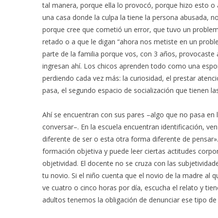
tal manera, porque ella lo provocó, porque hizo esto o 
una casa donde la culpa la tiene la persona abusada, no 
porque cree que cometió un error, que tuvo un problema
retado o a que le digan “ahora nos metiste en un probl
parte de la familia porque vos, con 3 años, provocaste
ingresan ahí. Los chicos aprenden todo como una esponj
perdiendo cada vez más: la curiosidad, el prestar atenc
pasa, el segundo espacio de socialización que tienen las
Ahí se encuentran con sus pares –algo que no pasa en
conversar–. En la escuela encuentran identificación, ve
diferente de ser o esta otra forma diferente de pensar»
formación objetiva y puede leer ciertas actitudes corpor
objetividad. El docente no se cruza con las subjetivida
tu novio. Si el niño cuenta que el novio de la madre al 
ve cuatro o cinco horas por día, escucha el relato y tie
adultos tenemos la obligación de denunciar ese tipo de 