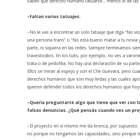
saben qué derecho humano tatuarse… menos el de las muj
–Faltan varios tatuajes.
–No le vas a encontrar un solo tatuaje que diga “No vi
una persona trans” o “No está bueno matar a tu novia y
parte, ni siquiera en las redes. Siempre terminamos si
travesticidios. En los tuits, por ejemplo, no ves a varo
trata o de pedofilia. No hay una declaración de su parte
Ellos se miran al espejo y son el Che Guevara, pero cu
derechos humanos que son muy lindas y las cuales apoyo
quieren defender todos los derechos humanos que hoy
–Quería preguntarte algo que tiene que ver con l
falsas denuncias. ¿Qué pensás cuando ves un proy
–El proyecto en sí mismo me da bronca, por supuesto. 
no porque no tengamos las capacidades, sino porque n