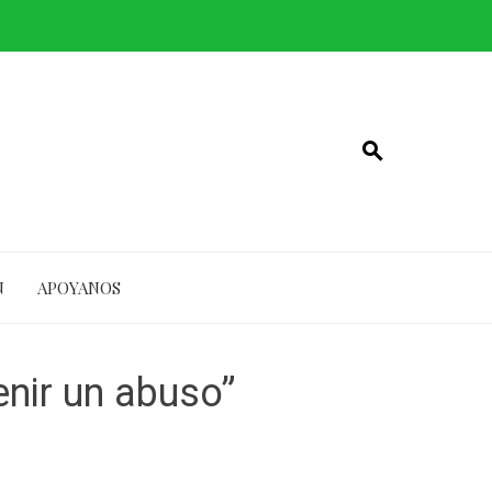
N
APOYANOS
enir un abuso”