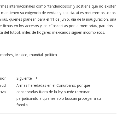
formes internacionales como “tendenciosos” y sostiene que no existen
s mantienen su exigencia de verdad y justicia. «Les meteremos todos
ilias, quienes planean para el 11 de junio, día de la inauguración, una
de fichas en los accesos y las «Cascaritas por la memoria», partidos
ta del fútbol, miles de hogares mexicanos siguen incompletos.
,
madres
,
Mexico
,
mundial
,
política
rior
Siguiente
alud
Armas heredadas en el Conurbano: por qué
tiva
conservarlas fuera de la ley puede terminar
perjudicando a quienes solo buscan proteger a su
familia