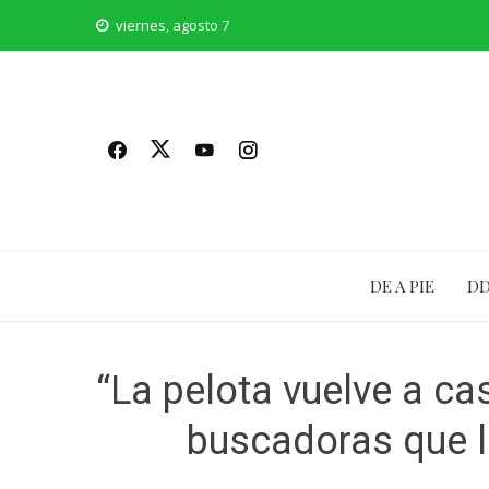
Saltar
viernes, agosto 7
al
contenido
DE A PIE
D
“La pelota vuelve a ca
buscadoras que la