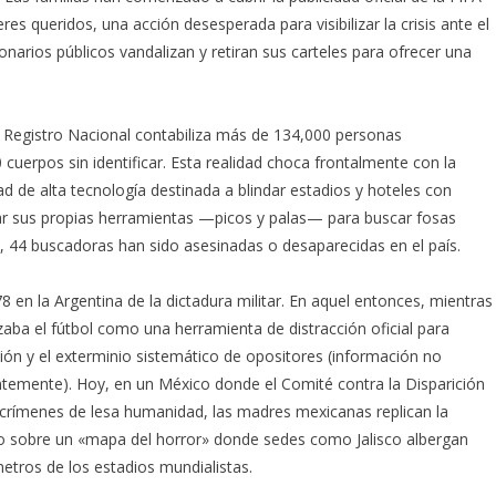
es queridos, una acción desesperada para visibilizar la crisis ante el
ionarios públicos vandalizan y retiran sus carteles para ofrecer una
l Registro Nacional contabiliza más de 134,000 personas
cuerpos sin identificar. Esta realidad choca frontalmente con la
ad de alta tecnología destinada a blindar estadios y hoteles con
ear sus propias herramientas —picos y palas— para buscar fosas
, 44 buscadoras han sido asesinadas o desaparecidas en el país.
 en la Argentina de la dictadura militar. En aquel entonces, mientras
lizaba el fútbol como una herramienta de distracción oficial para
ción y el exterminio sistemático de opositores (información no
entemente). Hoy, en un México donde el Comité contra la Disparición
 crímenes de lesa humanidad, las madres mexicanas replican la
o sobre un «mapa del horror» donde sedes como Jalisco albergan
etros de los estadios mundialistas.