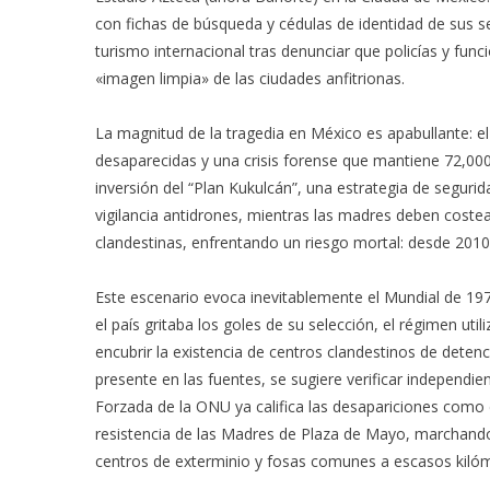
con fichas de búsqueda y cédulas de identidad de sus ser
turismo internacional tras denunciar que policías y func
«imagen limpia» de las ciudades anfitrionas.
La magnitud de la tragedia en México es apabullante: e
desaparecidas y una crisis forense que mantiene 72,000 
inversión del “Plan Kukulcán”, una estrategia de segurid
vigilancia antidrones, mientras las madres deben cost
clandestinas, enfrentando un riesgo mortal: desde 2010
Este escenario evoca inevitablemente el Mundial de 1978
el país gritaba los goles de su selección, el régimen uti
encubrir la existencia de centros clandestinos de deten
presente en las fuentes, se sugiere verificar independi
Forzada de la ONU ya califica las desapariciones como
resistencia de las Madres de Plaza de Mayo, marchand
centros de exterminio y fosas comunes a escasos kilóm