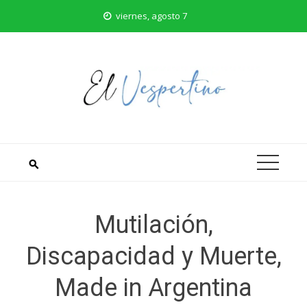
Saltar
viernes, agosto 7
al
contenido
Mutilación,
Discapacidad y Muerte,
Made in Argentina