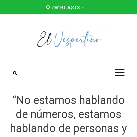
Saltar
viernes, agosto 7
al
contenido
“No estamos hablando
de números, estamos
hablando de personas y