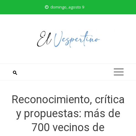
Saltar
domingo, agosto 9
al
contenido
Reconocimiento, crítica
y propuestas: más de
700 vecinos de