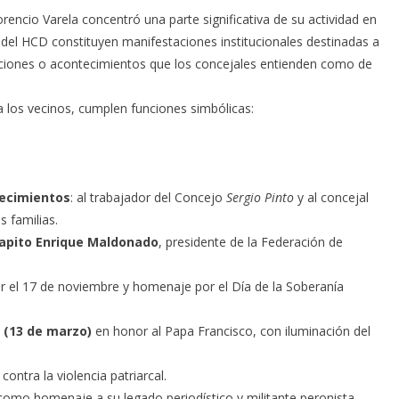
orencio Varela concentró una parte significativa de su actividad en
 del HCD constituyen manifestaciones institucionales destinadas a
zaciones o acontecimientos que los concejales entienden como de
a los vecinos, cumplen funciones simbólicas:
lecimientos
: al trabajador del Concejo
Sergio Pinto
y al concejal
 familias.
apito Enrique Maldonado
, presidente de la Federación de
r el 17 de noviembre y homenaje por el Día de la Soberanía
l (13 de marzo)
en honor al Papa Francisco, con iluminación del
ontra la violencia patriarcal.
o como homenaje a su legado periodístico y militante peronista.