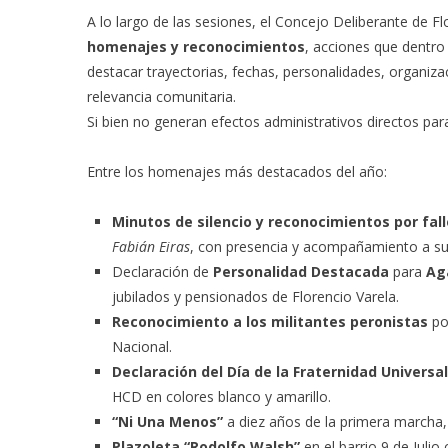
A lo largo de las sesiones, el Concejo Deliberante de Fl
homenajes y reconocimientos
, acciones que dentro
destacar trayectorias, fechas, personalidades, organi
relevancia comunitaria.
Si bien no generan efectos administrativos directos par
Entre los homenajes más destacados del año:
Minutos de silencio y reconocimientos por fal
Fabián Eiras
, con presencia y acompañamiento a sus
Declaración de
Personalidad Destacada
para
Ag
jubilados y pensionados de Florencio Varela.
Reconocimiento a los militantes peronistas
po
Nacional.
Declaración del Día de la Fraternidad Universa
HCD en colores blanco y amarillo.
“Ni Una Menos”
a diez años de la primera marcha, c
Plazoleta “Rodolfo Walsh”
en el barrio 9 de Juli