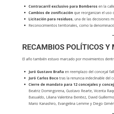
Contracarril exclusivo para Bomberos
en la cal
Cambios de zonificación
que reorganizan el uso d
Licitación para residuos
, una de las decisiones m
Reconocimientos territoriales, como la denominaci
RECAMBIOS POLÍTICOS Y
El año también estuvo marcado por movimientos dentro 
Juró Gustavo Braña
en reemplazo del concejal fall
Juró Carlos Boco
tras la renuncia indeclinable del c
Cierre de mandato para 12 concejales y conce
Beatriz Domingorena, Gustavo Rearte, Vicenta Raqu
Basualdo, Liliana Valentina Benitez, David Guillerm
Mario Kanashiro, Evangelina Lemme y Diego Gimén