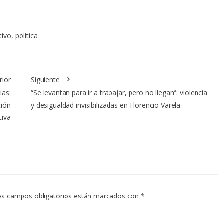
tivo
,
política
rior
Siguiente
ias:
“Se levantan para ir a trabajar, pero no llegan”: violencia
ción
y desigualdad invisibilizadas en Florencio Varela
tiva
os campos obligatorios están marcados con
*