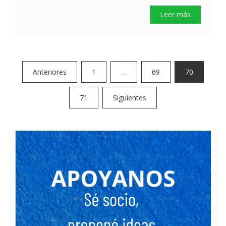
Leer más
Paginación
Anteriores
1
…
69
70
de
71
Siguientes
entradas