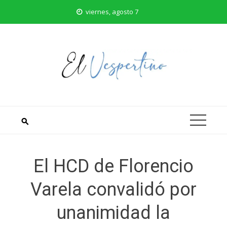
Saltar
viernes, agosto 7
al
contenido
El HCD de Florencio
Varela convalidó por
unanimidad la