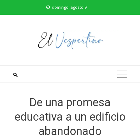
Saltar
domingo, agosto 9
al
contenido
De una promesa
educativa a un edificio
abandonado