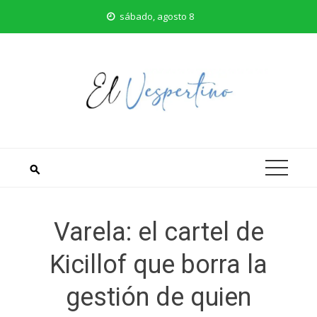
Saltar
sábado, agosto 8
al
contenido
Varela: el cartel de
Kicillof que borra la
gestión de quien